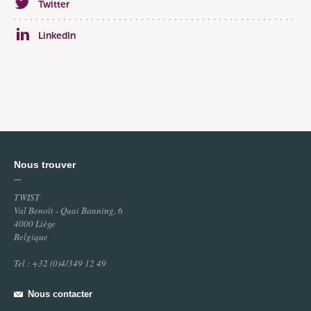
Twitter
LinkedIn
Nous trouver
TWIST
Val Benoît - Quai Banning, 6
4000 Liège
Belgique
Tel : +32 (0)4/349 12 49
Nous contacter