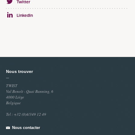
Twitter
LinkedIn
Nous trouver
TWIST
Val Benoît - Quai Banning, 6
4000 Liège
Belgique
Tel : +32 (0)4/349 12 49
Nous contacter