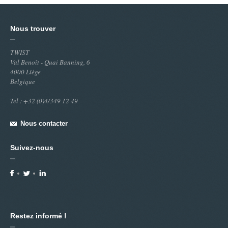
Nous trouver
TWIST
Val Benoît - Quai Banning, 6
4000 Liège
Belgique
Tel : +32 (0)4/349 12 49
Nous contacter
Suivez-nous
Restez informé !