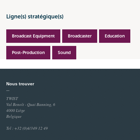
Ligne(s) stratégique(s)
Broadcast Equipment
Broadcaster
Education
Post-Production
Sound
Nous trouver
TWIST
Val Benoît - Quai Banning, 6
4000 Liège
Belgique
Tel : +32 (0)4/349 12 49